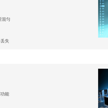
断混匀
珠丢失
测功能