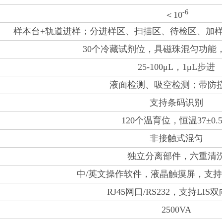
-6
＜10
样本台+轨道进样；分进样区、扫描区、待检区、加
30个冷藏试剂位，具磁珠混匀功能
25-100μL，1μL步进
液面检测、吸空检测；带防
支持条码识别
120个温育位，恒温37±0.
非接触式混匀
独立分离部件，六重清
中/英文操作软件，液晶触摸屏，支
RJ45网口/RS232，支持LIS
2500VA