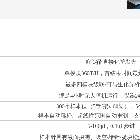
吖啶酯直接化学发光
单模块360T/H，首结果时间最短
最多四模块级联/可与生化分
满足4小时无人值机运行；仪器2
300个样本位（5管/架x 60架），
样本自动稀释、超线性范围自动重测；支
5-100μL, 0.1uL步进
样本针具有液面探测、吸空/堵针/凝块